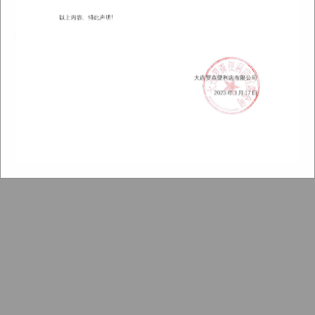
© DALIAN LAWSON CO.,LTD.
沪ICP备12047692号