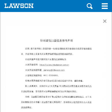
×
Next