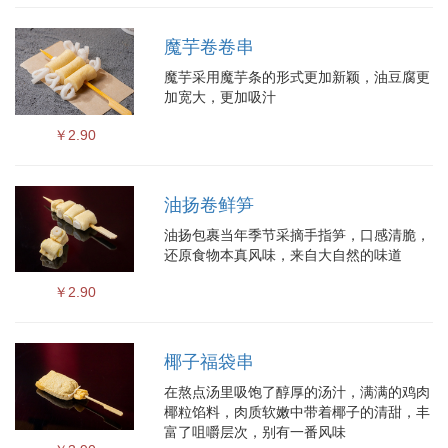
魔芋卷卷串
魔芋采用魔芋条的形式更加新颖，油豆腐更
加宽大，更加吸汁
￥2.90
油扬卷鲜笋
油扬包裹当年季节采摘手指笋，口感清脆，
还原食物本真风味，来自大自然的味道
￥2.90
椰子福袋串
在熬点汤里吸饱了醇厚的汤汁，满满的鸡肉
椰粒馅料，肉质软嫩中带着椰子的清甜，丰
富了咀嚼层次，别有一番风味