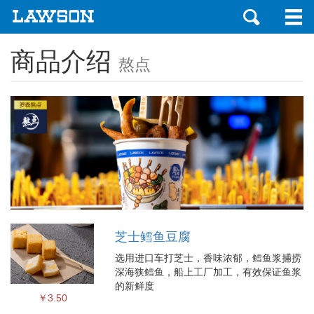
商品介绍
熬点
芝士鳕鱼豆腐
选用进口车打芝士，香味浓郁，鳕鱼浆捕捞
深海狭鳕鱼，船上工厂加工，有效保证鱼浆
的新鲜度
￥3.50