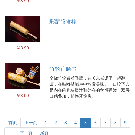
￥3.90
彩蔬膳食棒
￥3.90
竹轮香肠串
全烧竹轮卷着香肠，在关东煮汤里一起翻
滚，在咕嘟咕嘟声中散发美味。一口咬下去
是内在的脆皮爆汁和外在的丝滑弹嫩，双层
￥3.90
口感叠加，解馋还饱腹。
首页
上一页
1
2
3
4
5
6
7
8
9
…
下一页
尾页