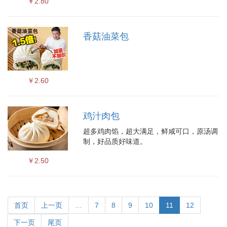
￥2.80
香菇油菜包
￥2.60
鸡汁肉包
超多鸡肉馅，超大满足，鲜咸可口，原汤调
制，好品质好味道。
￥2.50
首页
上一页
…
7
8
9
10
11
12
下一页
尾页