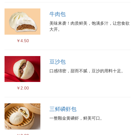
牛肉包
美味来袭！肉质鲜美，饱满多汁，让您食欲
大开。
￥4.50
豆沙包
口感绵密，甜而不腻，豆沙的用料十足。
￥2.00
三鲜磷虾包
一整颗金黄磷虾，鲜美可口。