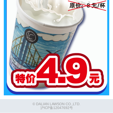
© DALIAN LAWSON CO.,LTD.
沪ICP备12047692号