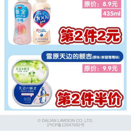
© DALIAN LAWSON CO.,LTD.
沪ICP备12047692号