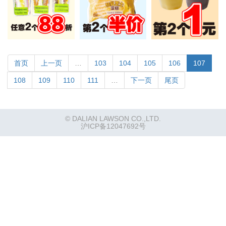
首页
上一页
…
103
104
105
106
107
108
109
110
111
…
下一页
尾页
© DALIAN LAWSON CO.,LTD.
沪ICP备12047692号