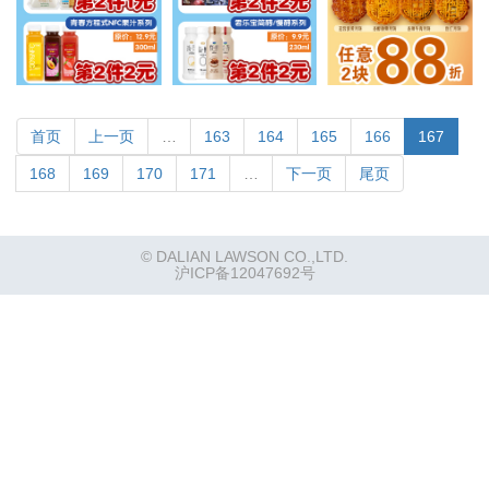
首页
上一页
…
163
164
165
166
167
168
169
170
171
…
下一页
尾页
© DALIAN LAWSON CO.,LTD.
沪ICP备12047692号